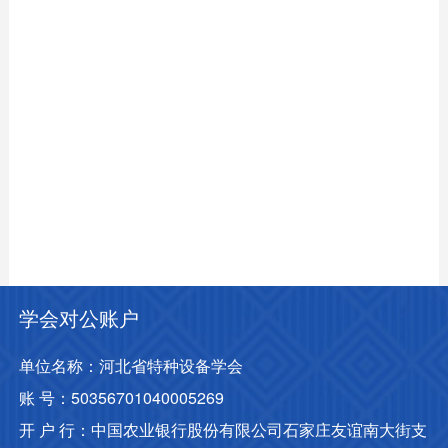
学会对公账户
单位名称：河北省特种设备学会

账 号：50356701040005269

开 户 行：中国农业银行股份有限公司石家庄友谊南大街支